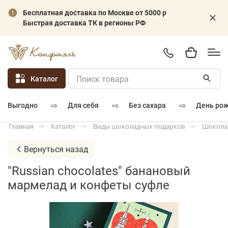
Бесплатная доставка по Москве от 5000 р
Быстрая доставка ТК в регионы РФ
Каталог
⇨
⇨
⇨
для себя
без сахара
день ро
выгодно
Каталог
Виды шоколадных подарков
Шокола
Главная
Вернуться назад
"Russian chocolates" банановый
мармелад и конфеты суфле