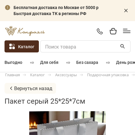
Бесплатная доставка по Москве от 5000 р
Быстрая доставка ТК в регионы РФ
Каталог
⇨
⇨
⇨
для себя
без сахара
день ро
выгодно
Каталог
Аксессуары
Подарочная упаковка
Главная
Вернуться назад
Пакет серый 25*25*7см