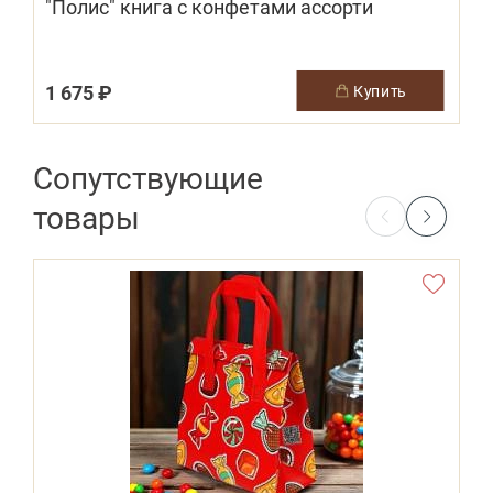
"Полис" книга с конфетами ассорти
1 675 ₽
2
купить
Сопутствующие
товары