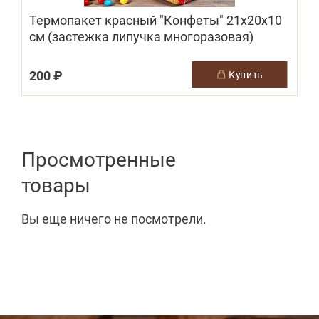
Термопакет красный "Конфеты" 21х20х10
П
см (застежка липучка многоразовая)
200 ₽
купить
Просмотренные
товары
Вы еще ничего не посмотрели.