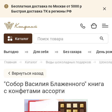
Бесплатная доставка по Москве от 5000 р
Быстрая доставка ТК в регионы РФ
Каталог
⇨
⇨
⇨
для себя
без сахара
день ро
выгодно
Каталог
Виды шоколадных подарков
Шокола
Главная
Вернуться назад
"Собор Василия Блаженного" книга
с конфетами ассорти