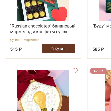
"Russian chocolates" банановый
"Буду" 
мармелад и конфеты суфле
Суфле - Мармелад
515 ₽
585 ₽
купить
Акция