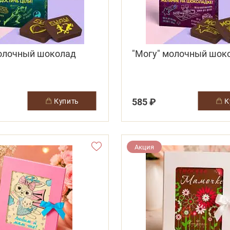
молочный шоколад
"Могу" молочный шок
585 ₽
купить
Акция