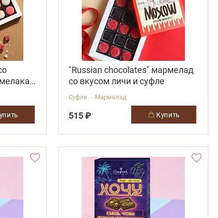
со
"Russian chocolates" мармелад
мелака»,
со вкусом личи и суфле
Суфле - Мармелад
515 ₽
купить
купить