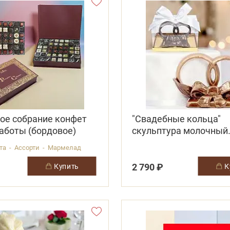
ое собрание конфет
"Свадебные кольца"
аботы (бордовое)
скульптура молочный
шоколад
ота - Ассорти - Мармелад
2 790 ₽
купить