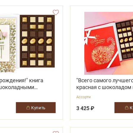
рождения!" книга
"Всего самого лучшего
 шоколадными
красная с шоколадом 
и типа "Ассорти"
конфетами "Ассорти"
Ассорти
3 425 ₽
купить