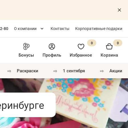
82-80
О компании
Контакты
Корпоративные подарки
0
0
Бонусы
Профиль
Избранное
Корзина
⇨
⇨
⇨
раскраски
1 сентября
акции
еринбурге