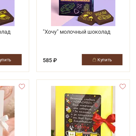
олад
"Хочу" молочный шоколад
585 ₽
купить
купить