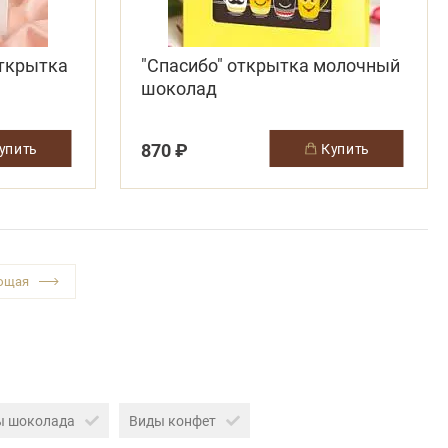
ткрытка
"Спасибо" открытка молочный
шоколад
870 ₽
купить
купить
ы шоколада
Виды конфет