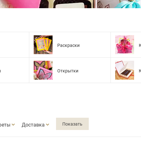
Раскраски
ы
Открытки
феты
Доставка