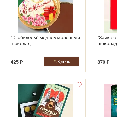
"С юбилеем" медаль молочный
"Зайка 
шоколад
шоколад
425 ₽
870 ₽
купить