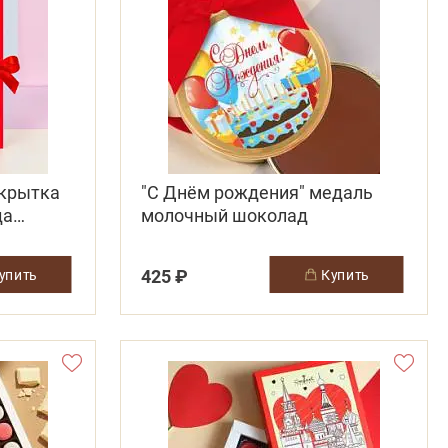
ткрытка
"С Днём рождения" медаль
да
молочный шоколад
425 ₽
купить
купить