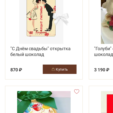
"С Днём свадьбы" открытка
"Голуби"
белый шоколад
шокола
870 ₽
3 190 ₽
купить