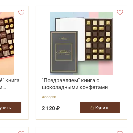
!" книга
"Поздравляем" книга с
и
шоколадными конфетами
Ассорти
2 120 ₽
купить
купить