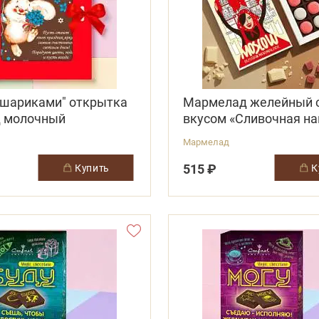
с шариками" открытка
Мармелад желейный 
 молочный
вкусом «Сливочная на
«Личи»
Мармелад
515 ₽
купить