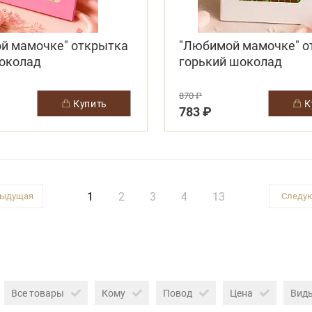
й мамочке" открытка
"Любимой мамочке" о
околад
горький шоколад
870 ₽
купить
783 ₽
1
2
3
4
13
Все товары
Кому
Повод
Цена
Вид