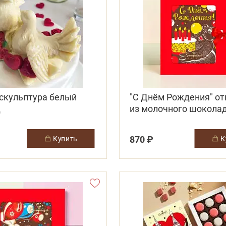
 скульптура белый
"С Днём Рождения" о
д
из молочного шокола
(медведь с тортом)
870 ₽
купить