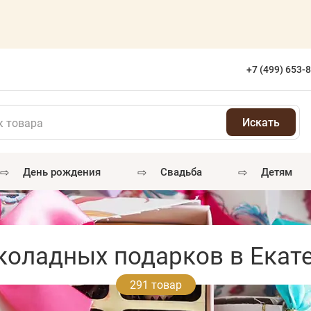
+7 (499) 653-
⇨
⇨
⇨
день рождения
свадьба
детям
оладных подарков в Екат
291 товар