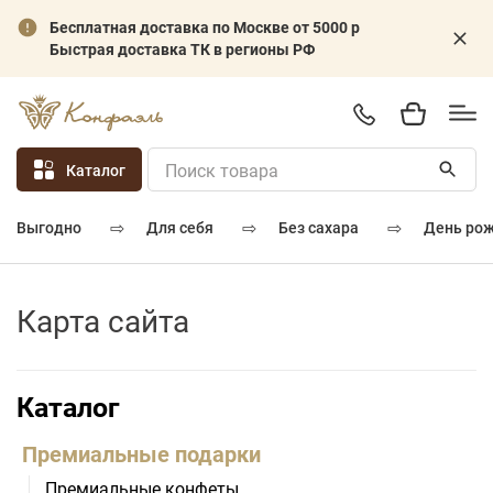
Бесплатная доставка по Москве от 5000 р
Быстрая доставка ТК в регионы РФ
Каталог
⇨
⇨
⇨
для себя
без сахара
день ро
выгодно
Карта сайта
Каталог
Премиальные подарки
Премиальные конфеты