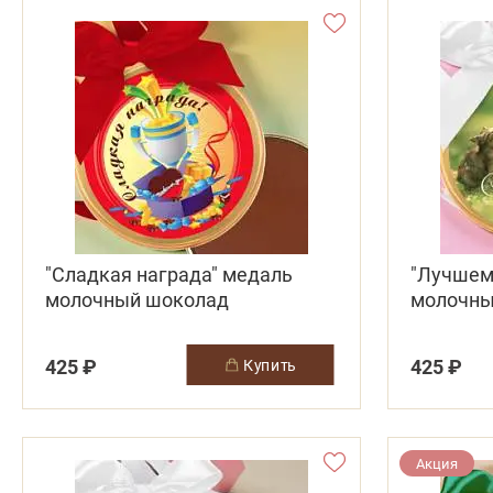
"Сладкая награда" медаль
"Лучшем
молочный шоколад
молочны
425 ₽
425 ₽
купить
Акция