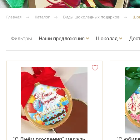
Каталог
Виды шоколадных подарков
Шок
Главная
Фильтры
Наши предложения
Шоколад
Дос
"С Днём рождения" медаль
"С юбил