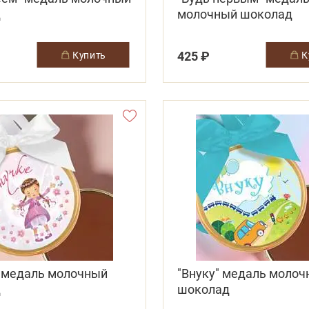
д
молочный шоколад
425 ₽
купить
" медаль молочный
"Внуку" медаль моло
д
шоколад