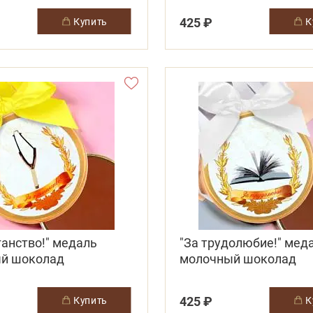
425 ₽
купить
ганство!" медаль
"За трудолюбие!" мед
й шоколад
молочный шоколад
425 ₽
купить