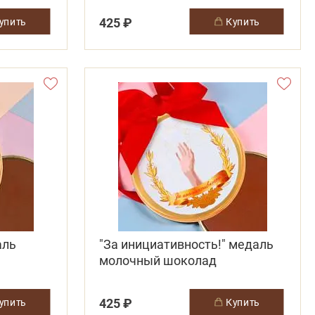
425 ₽
купить
купить
аль
"За инициативность!" медаль
молочный шоколад
425 ₽
купить
купить