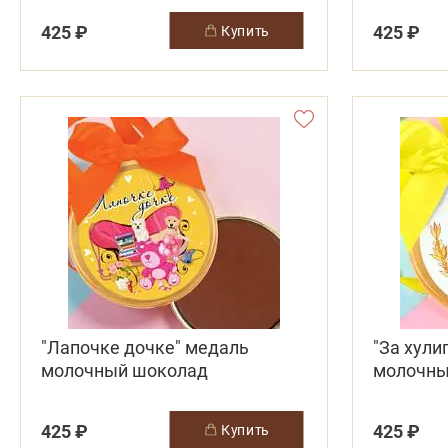
425 ₽
425 ₽
купить
"Лапочке дочке" медаль
"За хули
молочный шоколад
молочны
425 ₽
425 ₽
купить