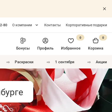
82-80
О компании
Контакты
Корпоративные подарки
0
0
Бонусы
Профиль
Избранное
Корзина
⇨
⇨
⇨
раскраски
1 сентября
акции
бурге