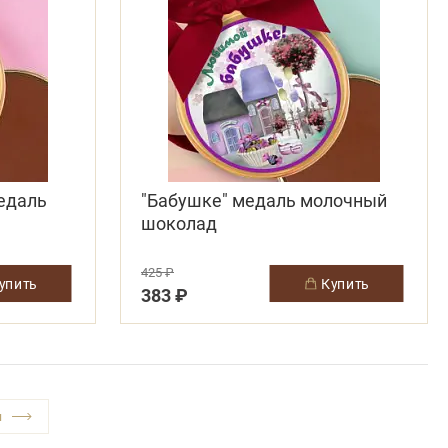
едаль
"Бабушке" медаль молочный
шоколад
425 ₽
купить
купить
383 ₽