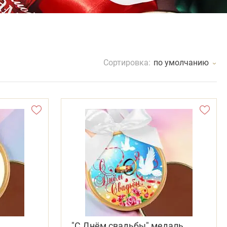
Сортировка:
по умолчанию
ь
"С Днём свадьбы" медаль