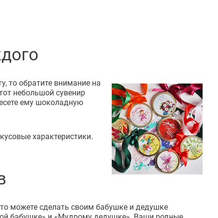
ждого
у, то обратите внимание на
этот небольшой сувенир
несете ему шоколадную
кусовые характеристики.
в
 то можете сделать своим бабушке и дедушке
ой бабушке» и «Мудрому дедушке». Ваши родные