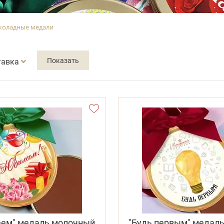
оладные медали
тавка
еем" медаль молочный
"Будь первым" медал