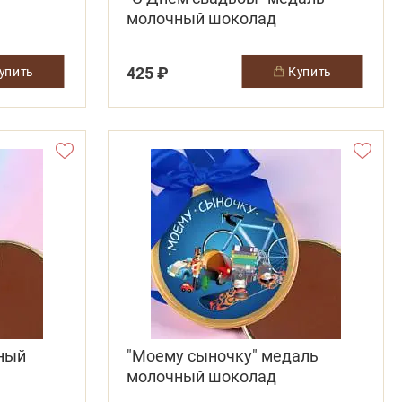
молочный шоколад
425 ₽
купить
купить
чный
"Моему сыночку" медаль
молочный шоколад