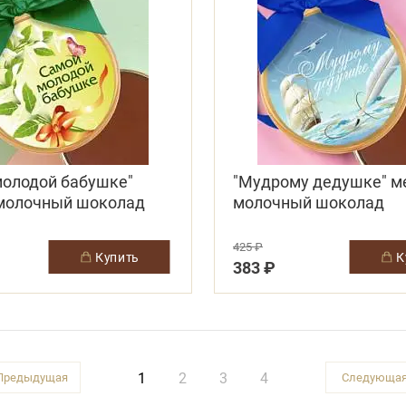
молодой бабушке"
"Мудрому дедушке" м
молочный шоколад
молочный шоколад
425 ₽
купить
383 ₽
1
2
3
4