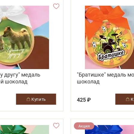
у другу" медаль
"Братишке" медаль м
й шоколад
шоколад
425 ₽
купить
Акция