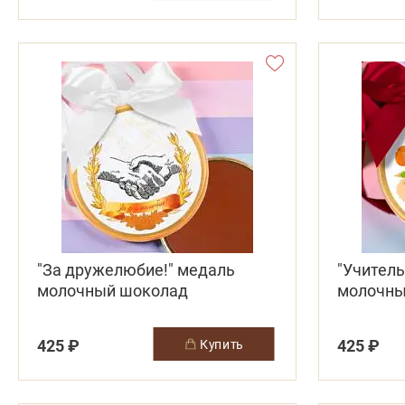
"За дружелюбие!" медаль
"Учитель
молочный шоколад
молочны
425 ₽
425 ₽
купить