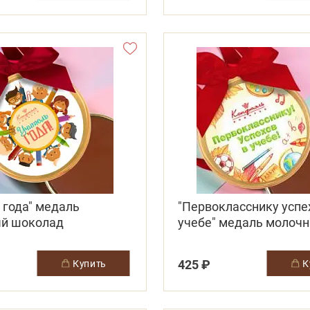
 года" медаль
"Первокласснику успе
й шоколад
учебе" медаль молоч
шоколад
425 ₽
купить