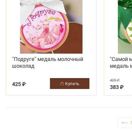
"Подруге" медаль молочный
"Самой 
шоколад
медаль 
425 ₽
425 ₽
купить
383 ₽