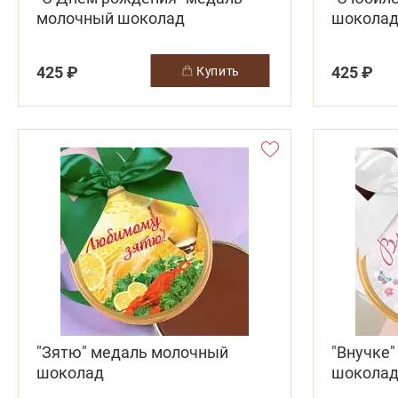
молочный шоколад
шокола
425 ₽
425 ₽
купить
"Зятю" медаль молочный
"Внучке
шоколад
шокола