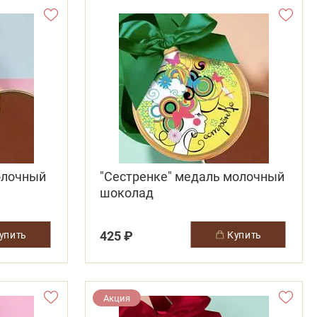
олочный
"Сестренке" медаль молочный
шоколад
425 ₽
купить
купить
Акция