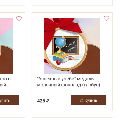
хов в
"Успехов в учебе" медаль
ный
молочный шоколад (глобус)
425 ₽
купить
купить