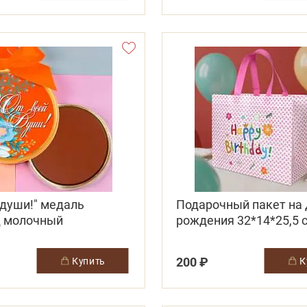
 души!" медаль
Подарочный пакет на
 молочный
рождения 32*14*25,5 
светло-розовый
200 ₽
купить