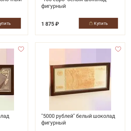
фигурный
1 875 ₽
купить
купить
олад
"5000 рублей" белый шоколад
фигурный