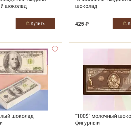
й шоколад
шоколад
425 ₽
купить
белый шоколад
"100$" молочный шок
й
фигурный