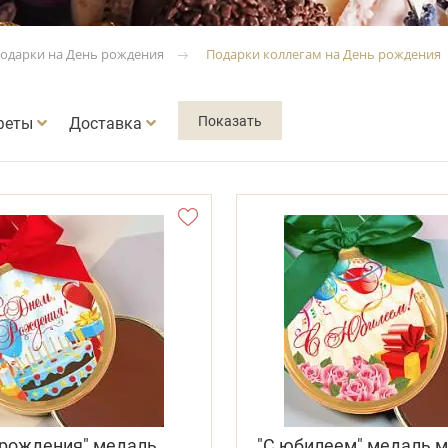
подарки на День рождения
Подарки коллегам на День рождения
феты
Доставка
 рождения" медаль
"С юбилеем" медаль 