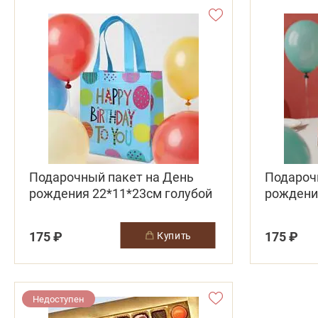
Подарочный пакет на День
Подароч
рождения 22*11*23см голубой
рождени
175 ₽
175 ₽
купить
Недоступен