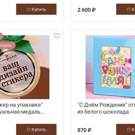
2 600 ₽
купить
оплата
кер на упаковке"
"С Днём Рождения" о
уальная медаль
из белого шоколада
д
870 ₽
купить