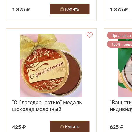
1 875 ₽
1 875 ₽
купить
Предзаказ
100% пред
"C благодарностью" медаль
"Ваш сти
шоколад молочный
индивид
шокола
425 ₽
625 ₽
купить