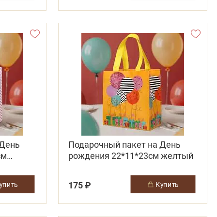
 День
Подарочный пакет на День
см
рождения 22*11*23см желтый
175 ₽
купить
купить