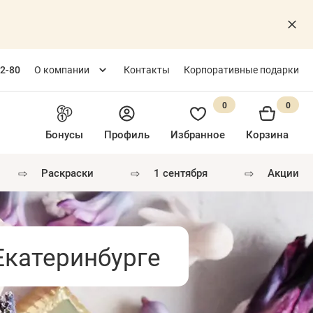
82-80
О компании
Контакты
Корпоративные подарки
0
0
Бонусы
Профиль
Избранное
Корзина
⇨
⇨
⇨
раскраски
1 сентября
акции
Екатеринбурге