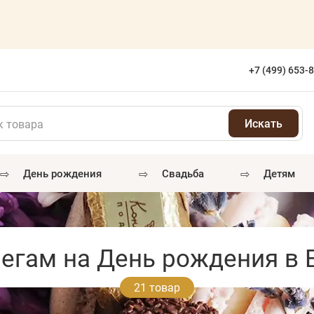
+7 (499) 653-
⇨
⇨
⇨
день рождения
свадьба
детям
егам на День рождения в 
21 товар