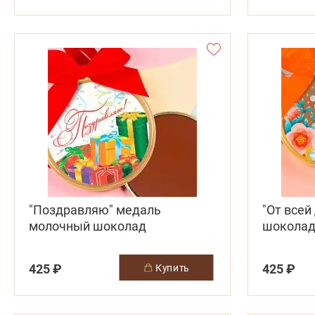
"Поздравляю" медаль
"От всей
молочный шоколад
шоколад
425 ₽
425 ₽
купить