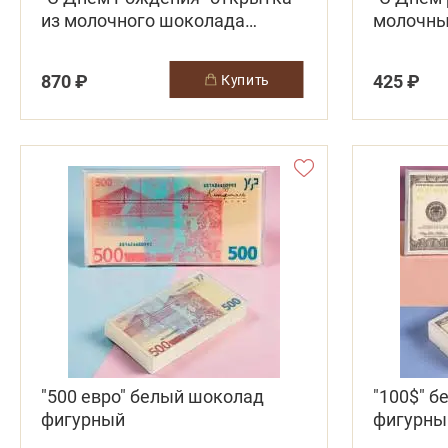
из молочного шоколада
молочны
(медведь с тортом)
870 ₽
425 ₽
купить
"500 евро" белый шоколад
"100$" 
фигурный
фигурны