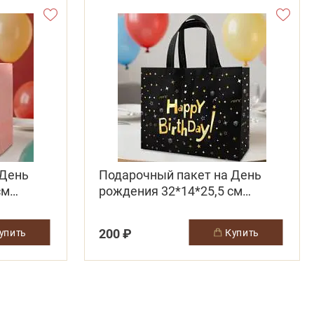
 День
Подарочный пакет на День
см
рождения 32*14*25,5 см
черный
200 ₽
купить
купить