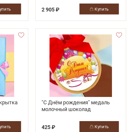
2 905 ₽
купить
купить
ткрытка
"С Днём рождения" медаль
молочный шоколад
425 ₽
купить
купить