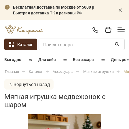
Бесплатная доставка по Москве от 5000 р
Быстрая доставка ТК в регионы РФ
Каталог
⇨
⇨
⇨
для себя
без сахара
день ро
выгодно
Каталог
Аксессуары
Мягкие игрушки
Мя
Главная
Вернуться назад
Мягкая игрушка медвежонок с
шаром