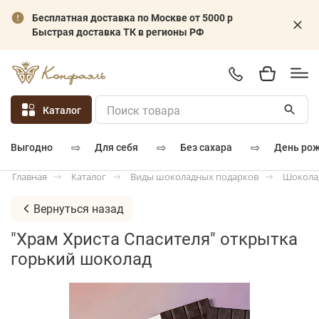
Бесплатная доставка по Москве от 5000 р
Быстрая доставка ТК в регионы РФ
Каталог
⇨
⇨
⇨
для себя
без сахара
день ро
выгодно
Каталог
Виды шоколадных подарков
Шокола
Главная
Вернуться назад
"Храм Христа Спасителя" открытка
горький шоколад