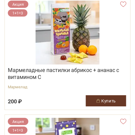
Акция
1+1=3
Мармеладные пастилки абрикос + ананас с
витамином С
Мармелад
200 ₽
купить
Акция
1+1=3