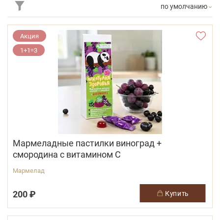
по умолчанию
Акция
1+1=3
Мармеладные пастилки виноград +
смородина с витамином С
Мармелад
200 ₽
купить