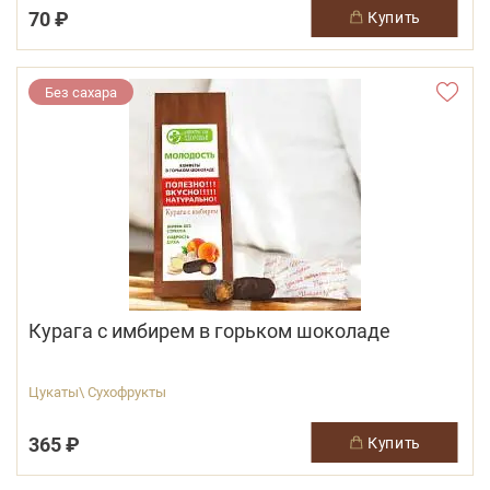
70 ₽
купить
Без сахара
Курага с имбирем в горьком шоколаде
Цукаты\ Сухофрукты
365 ₽
купить