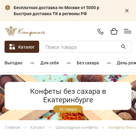
Бесплатная доставка по Москве от 5000 р
Быстрая доставка ТК в регионы РФ
Каталог
⇨
⇨
⇨
для себя
без сахара
день ро
выгодно
Конфеты без сахара в
Екатеринбурге
22 товара
Каталог
Шоколадные конфеты
Конфеты без с
Главная