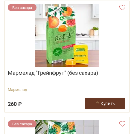
Без сахара
Мармелад "Грейпфрут" (без сахара)
Мармелад
260 ₽
купить
Без сахара