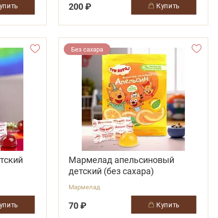
200 ₽
купить
купить
Без сахара
тский
Мармелад апельсиновый
детский (без сахара)
Мармелад
70 ₽
купить
купить