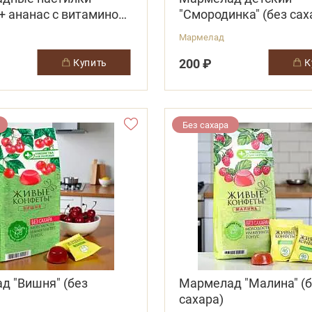
+ ананас с витамином
"Смородинка" (без сах
Мармелад
200 ₽
купить
Без сахара
д "Вишня" (без
Мармелад "Малина" (б
сахара)