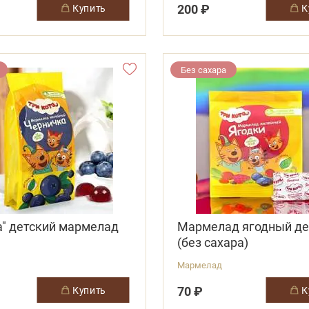
200 ₽
купить
Без сахара
а" детский мармелад
Мармелад ягодный де
(без сахара)
Мармелад
70 ₽
купить