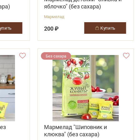
ара)
яблочко" (без сахара)
Мармелад
200 ₽
купить
купить
Без сахара
ез
Мармелад "Шиповник и
клюква" (без сахара)