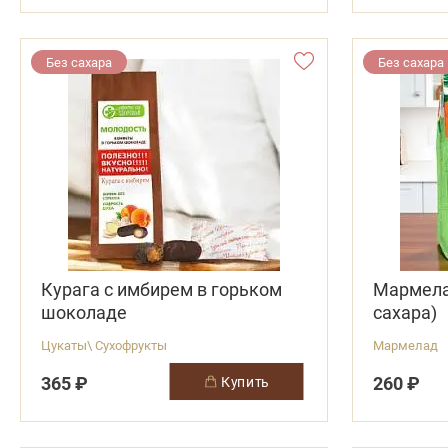
Без сахара
Без сахара
Курага с имбирем в горьком
Мармелад
шоколаде
сахара)
Цукаты\ Сухофрукты
Мармелад
365 ₽
260 ₽
купить