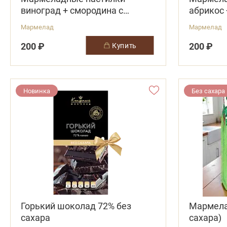
виноград + смородина с
абрикос 
витамином С
С
Мармелад
Мармелад
200 ₽
200 ₽
купить
Новинка
Без сахара
Горький шоколад 72% без
Мармела
сахара
сахара)