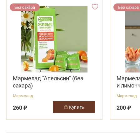
Без сахара
Без сахара
Мармелад "Апельсин" (без
Мармела
сахара)
и лимонч
Мармелад
Мармелад
260 ₽
200 ₽
купить