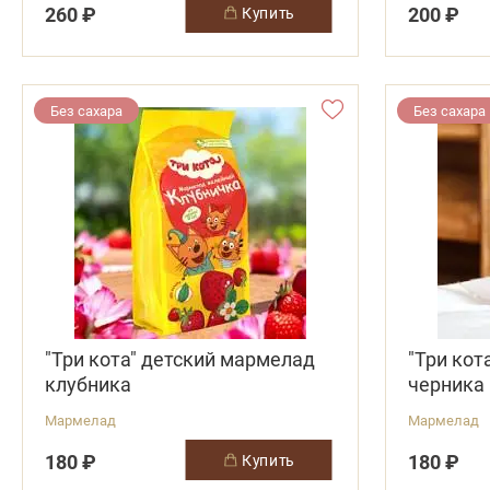
260 ₽
200 ₽
купить
Без сахара
Без сахара
"Три кота" детский мармелад
"Три кот
клубника
черника
Мармелад
Мармелад
180 ₽
180 ₽
купить