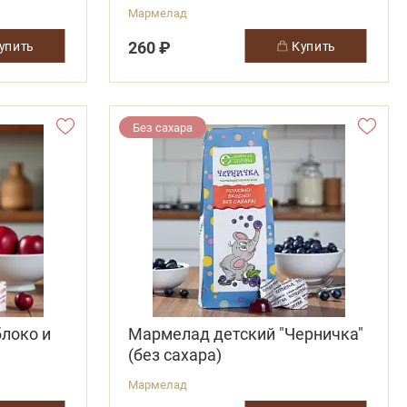
Мармелад
260 ₽
купить
купить
Без сахара
локо и
Мармелад детский "Черничка"
(без сахара)
Мармелад