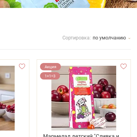
Сортировка:
по умолчанию
Акция
1+1=3
Мармелад детский "Сливка и