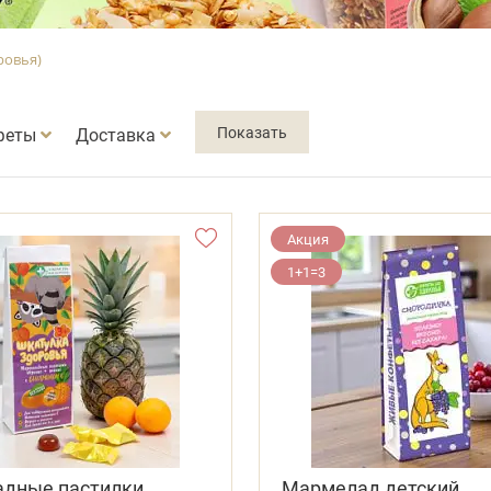
ровья)
феты
Доставка
Акция
1+1=3
дные пастилки
Мармелад детский