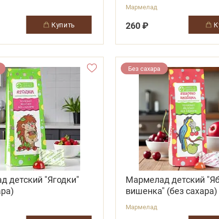
Мармелад
260 ₽
купить
Без сахара
д детский "Ягодки"
Мармелад детский "Яб
ара)
вишенка" (без сахара)
Мармелад