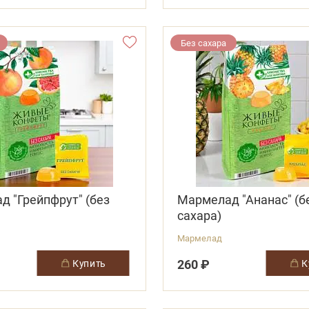
Без сахара
 "Грейпфрут" (без
Мармелад "Ананас" (б
сахара)
Мармелад
260 ₽
купить