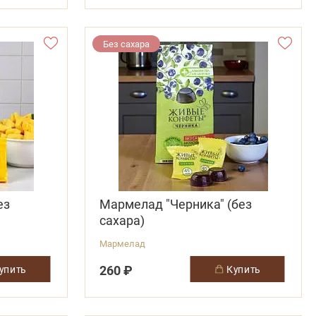
Без сахара
ез
Мармелад "Черника" (без
сахара)
Мармелад
260 ₽
купить
купить