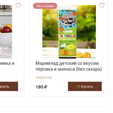
Без сахара
ивка и
Мармелад детский со вкусом
персика и ананаса (без сахара)
Мармелад
180 ₽
купить
купить