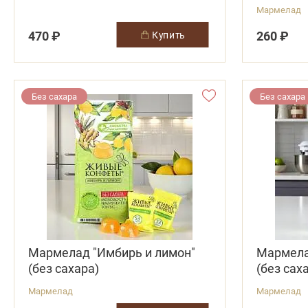
Мармелад
470 ₽
260 ₽
купить
Без сахара
Без сахара
Мармелад "Имбирь и лимон"
Мармела
(без сахара)
(без сах
Мармелад
Мармелад