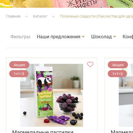
Каталог
Полезные сладости (Лакомства для здо
Главная
Фильтры
Наши предложения
Шоколад
Кон
Акция
Акция
1+1=3
1+1=3
Мармеладные пастилки
Мармела