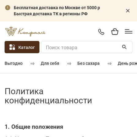
Бесплатная доставка по Москве от 5000 р
Быстрая доставка ТК в регионы РФ
Каталог
⇨
⇨
⇨
для себя
без сахара
день ро
выгодно
Политика
конфиденциальности
1. Общие положения