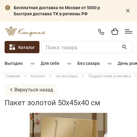
Бесплатная доставка по Москве от 5000 р
Быстрая доставка ТК в регионы РФ
Каталог
⇨
⇨
⇨
для себя
без сахара
день ро
выгодно
Каталог
Аксессуары
Подарочная упаковка
Главная
Вернуться назад
Пакет золотой 50х45х40 см