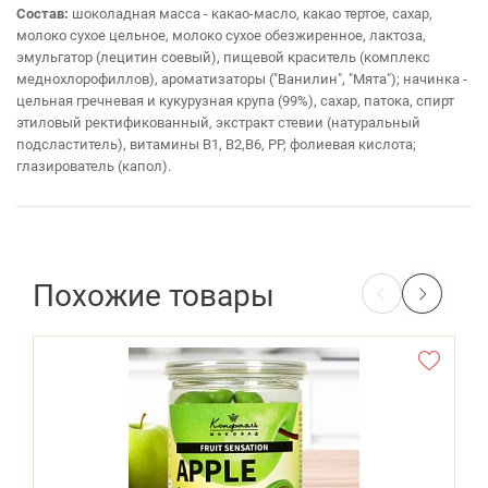
Состав:
шоколадная масса - какао-масло, какао тертое, сахар,
молоко сухое цельное, молоко сухое обезжиренное, лактоза,
эмульгатор (лецитин соевый), пищевой краситель (комплекс
меднохлорофиллов), ароматизаторы ("Ванилин", "Мята"); начинка -
цельная гречневая и кукурузная крупа (99%), сахар, патока, спирт
этиловый ректификованный, экстракт стевии (натуральный
подсластитель), витамины В1, В2,В6, РР, фолиевая кислота;
глазирователь (капол).
Похожие товары