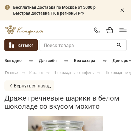
Бесплатная доставка по Москве от 5000 р
Быстрая доставка ТК в регионы РФ
Каталог
⇨
⇨
⇨
для себя
без сахара
день ро
выгодно
Каталог
Шоколадные конфеты
Шоколадное 
Главная
Вернуться назад
Драже гречневые шарики в белом
шоколаде со вкусом мохито