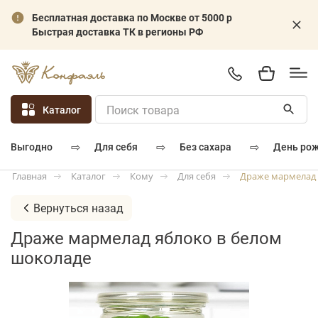
Бесплатная доставка по Москве от 5000 р
Быстрая доставка ТК в регионы РФ
Каталог
⇨
⇨
⇨
для себя
без сахара
день ро
выгодно
Каталог
Кому
Для себя
Драже мармелад 
Главная
Вернуться назад
Драже мармелад яблоко в белом
шоколаде