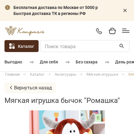
Бесплатная доставка по Москве от 5000 р
Быстрая доставка ТК в регионы РФ
Каталог
⇨
⇨
⇨
для себя
без сахара
день ро
выгодно
Каталог
Аксессуары
Мягкие игрушки
Мя
Главная
Вернуться назад
Мягкая игрушка бычок "Ромашка"