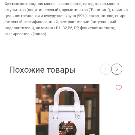
Состав:
шоколадная масса - какао тертое, сахар, какао-масло,
эмульгатор (лецитин соевый), ароматизатор ("Ванилин"); начинка -
цельная гречневая и кукурузная крупа (99%), сахар, патока, спирт
этиловый ректификованный, экстракт стевии (натуральный
подсластитель), витамины В1, В2,В6, РР, фолиевая кислота;
глазирователь (капол).
Похожие товары