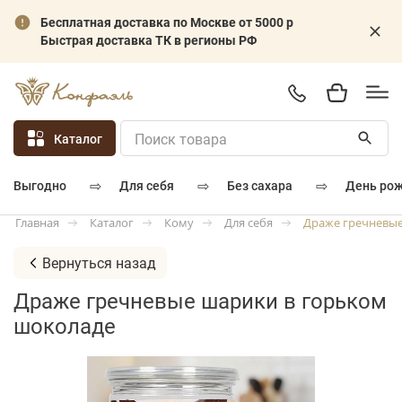
Бесплатная доставка по Москве от 5000 р
Быстрая доставка ТК в регионы РФ
Каталог
⇨
⇨
⇨
для себя
без сахара
день ро
выгодно
Каталог
Кому
Для себя
Драже гречневые
Главная
Вернуться назад
Драже гречневые шарики в горьком
шоколаде