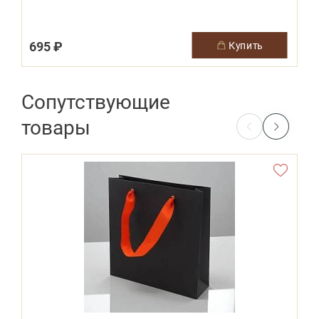
695 ₽
1
купить
Сопутствующие
товары