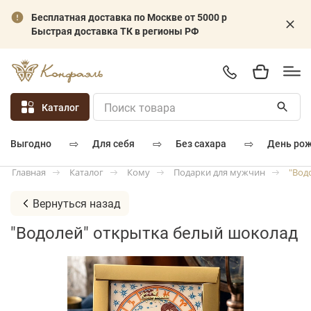
Бесплатная доставка по Москве от 5000 р
Быстрая доставка ТК в регионы РФ
Каталог
⇨
⇨
⇨
для себя
без сахара
день ро
выгодно
Каталог
Кому
Подарки для мужчин
"Вод
Главная
Вернуться назад
"Водолей" открытка белый шоколад