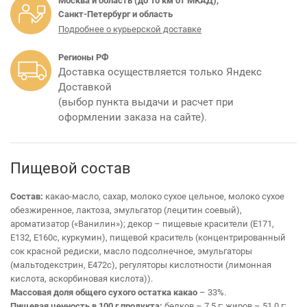
Москва и область (до 10 км от МКАД),
Санкт-Петербург и область
Подробнее о курьерской доставке
Регионы РФ
Доставка осуществляется только Яндекс
Доставкой
(выбор пункта выдачи и расчет при
оформлении заказа на сайте).
Пищевой состав
Состав:
какао-масло, сахар, молоко сухое цельное, молоко сухое
обезжиренное, лактоза, эмульгатор (лецитин соевый),
ароматизатор («Ванилин»); декор – пищевые красители (Е171,
Е132, Е160с, куркумин), пищевой краситель (концентрированный
сок красной редиски, масло подсолнечное, эмульгаторы
(мальтодекстрин, Е472с), регуляторы кислотности (лимонная
кислота, аскорбиновая кислота)).
Массовая доля общего сухого остатка какао
– 33%.
Пищевая ценность в 100 г продукта:
белков – 7,5 г; жиров – 51,0 г;