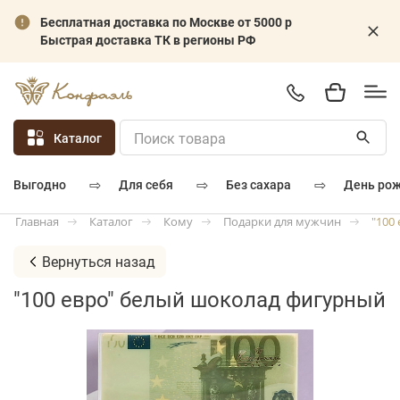
Бесплатная доставка по Москве от 5000 р
Быстрая доставка ТК в регионы РФ
Каталог
⇨
⇨
⇨
для себя
без сахара
день ро
выгодно
Каталог
Кому
Подарки для мужчин
"100
Главная
Вернуться назад
"100 евро" белый шоколад фигурный