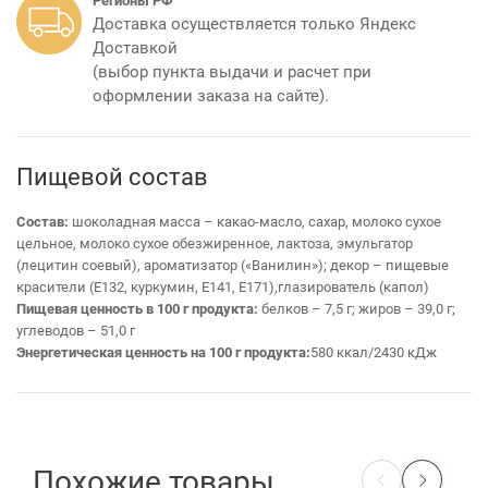
Регионы РФ
Доставка осуществляется только Яндекс
Доставкой
(выбор пункта выдачи и расчет при
оформлении заказа на сайте).
Пищевой состав
Состав:
шоколадная масса – какао-масло, сахар, молоко сухое
цельное, молоко сухое обезжиренное, лактоза, эмульгатор
(лецитин соевый), ароматизатор («Ванилин»); декор – пищевые
красители (Е132, куркумин, Е141, Е171),глазирователь (капол)
Пищевая ценность в 100 г продукта:
белков – 7,5 г; жиров – 39,0 г;
углеводов – 51,0 г
Энергетическая ценность на 100 г продукта:
580 ккал/2430 кДж
Похожие товары