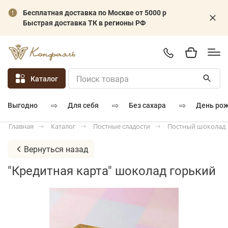
Бесплатная доставка по Москве от 5000 р
Быстрая доставка ТК в регионы РФ
Каталог
⇨
⇨
⇨
для себя
без сахара
день ро
выгодно
Каталог
Постные сладости
Постный шоколад
Главная
Вернуться назад
"Кредитная карта" шоколад горький