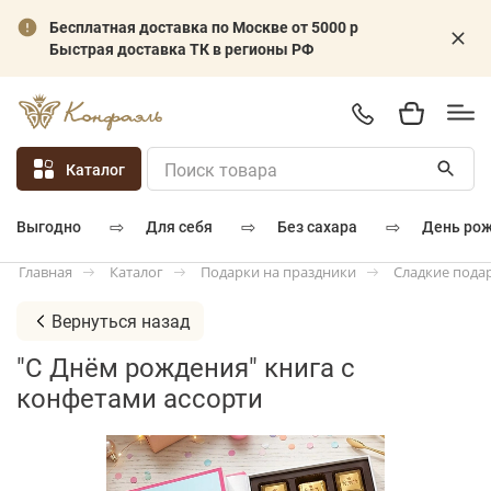
Бесплатная доставка по Москве от 5000 р
Быстрая доставка ТК в регионы РФ
Каталог
⇨
⇨
⇨
для себя
без сахара
день ро
выгодно
Каталог
Подарки на праздники
Сладкие пода
Главная
Вернуться назад
"С Днём рождения" книга с
конфетами ассорти