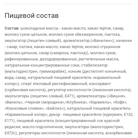
Пищевой состав
Cостав:
шоколадные массы - какао-масло, какао тертое, сахар,
молоко сухое цельное, молоко сухое обезжиренное, лактоза,
эмульгатор (лецитин соевый), ароматизатор («Ванилин»); начинки
- сахар, патока, какао-масло, какао тертое, молоко сгущенное
(молоко цельное, сахар (сахароза, лактоза)), молоко сухое,
рафинированные, дезодорированные, растительные масла,
натуральные концентрированные соки, стабилизатор
(мальтодекстрин, гуммиарабик), коньяк (дистиллят коньячный,
вода, сахар, натуральный пищевой краситель «карамельный
колер»), спирт этиловый ректификованный, консервант
(сорбиновая кислота), регулятор кислотности (лимонная кислота),
эмульгаторы (лецитин соевый, Е471), ароматизаторы («Вишня»,
«Ваниль», «Черная смородина»,«Клубника», «Карамель», «Кофе»,
«Кокосовые сливки», «Бейлиз»), натуральный пищевой краситель
«Карамельный колер»; декор - пищевые красители (куркумин, Е132,
Е171), пищевой краситель (концентрированный сок красной
редиски, масло подсолнечное, эмульгаторы (мальтодекстрин,
Е472с), регуляторы кислотности (лимонная кислота, аскорбиновая