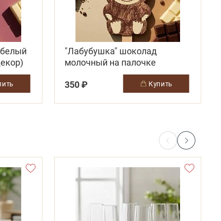
 белый
"Лабубушка" шоколад
декор)
молочный на палочке
350 ₽
упить
купить