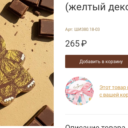
(желтый дек
Арт:
ШИ380.18-03
265
₽
добавить в корзину
Этот товар
с вашей ко
Описание товара