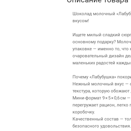
Шоколад молочный «Лабубу
вкусом!
Ищете милый сладкий сюрп
основному подарку? Моло
упаковке — именно то, что
очаровательный дизайн де
маленьких радостей кажды
Почему «Лабубушка» покори
Нежный молочный вкус — с
текстура, которую обожают 
Мини‑формат 9 × 5 × 0,6 см 
перегружает рацион, легко
коробочку.
Качественный состав — то
безопасного удовольствия.