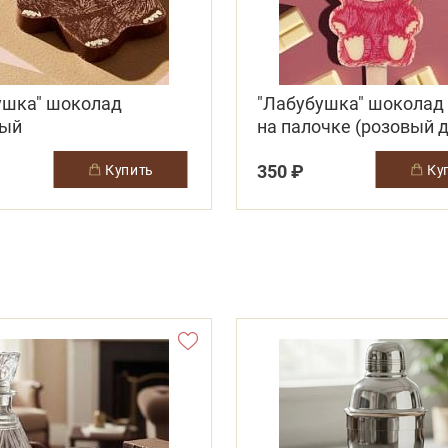
ушка" шоколад
"Лабубушка" шоколад
ный
на палочке (розовый 
350 ₽
купить
к