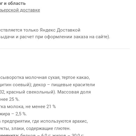
г и область
рьерской доставке
ствляется только Яндекс Доставкой
выдачи и расчет при оформлении заказа на сайте).
 сыворотка молочная сухая, тертое какао,
ецитин соевый); декор – пищевые красители
132, красный свекольный).
Массовая доля
енее 25 %.
ка молока, не менее 21 %
ира – 2,5 %.
 предприятии, где используются арахис,
укты, злаки, содержащие глютен.
продукта:
белков – 6,0 г; жиров – 30,0 г;