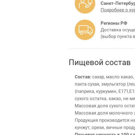
Санкт-Петербур
Подробнее о ку
Регионы РФ
Доставка осуще
(выбор пункта 
Пищевой состав
Состав:
сахар, масло какао,
пахта сухая, эмульгатор (л
(паприка, куркумин, Е171,Е
сухого остатка. какао, не м
Массовая доля сухого остат
Массовая доля молочного ж
Продукция производится на
кунжут, орехи, яичные прод
Пищевая ценность в 100 г 