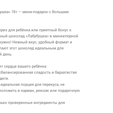
шка» 18 г — мини‑подарок с большим
риз для ребёнка или приятный бонус к
чный шоколад «Лабубушка» в миниатюрной
 нужно! Нежный вкус, удобный формат и
лают этот шоколад идеальным для
й день.
т сердце вашего ребёнка:
балансированная сладость и бархатистая
дети.
— идеальная порция для перекуса, не
 положить в карман, рюкзак или подарочную
лько проверенные ингредиенты для