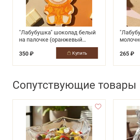
"Лабубушка" шоколад белый
"Лабуб
на палочке (оранжевый
молоч
декор)
350 ₽
265 ₽
купить
Сопутствующие товары