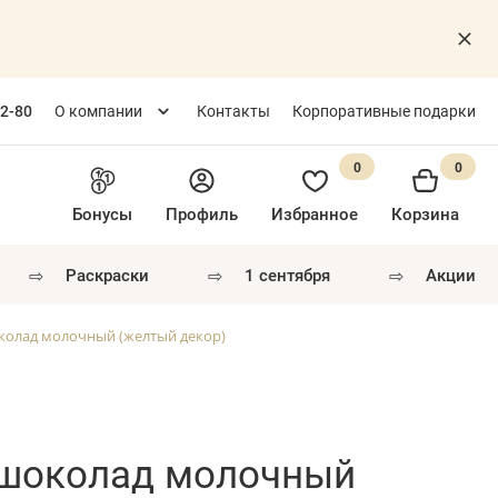
82-80
О компании
Контакты
Корпоративные подарки
0
0
Бонусы
Профиль
Избранное
Корзина
⇨
⇨
⇨
раскраски
1 сентября
акции
колад молочный (желтый декор)
 шоколад молочный