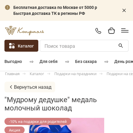
Бесплатная доставка по Москве от 5000 р
Быстрая доставка ТК в регионы РФ
Каталог
⇨
⇨
⇨
для себя
без сахара
день ро
выгодно
Каталог
Подарки на праздники
Подарки на с
Главная
Вернуться назад
"Мудрому дедушке" медаль
молочный шоколад
-10% на подарки для родителей
Акция