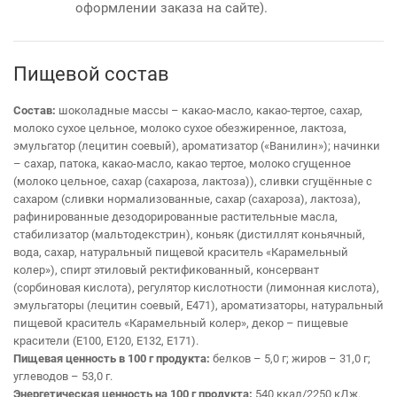
оформлении заказа на сайте).
Пищевой состав
Состав:
шоколадные массы – какао-масло, какао-тертое, сахар,
молоко сухое цельное, молоко сухое обезжиренное, лактоза,
эмульгатор (лецитин соевый), ароматизатор («Ванилин»); начинки
– сахар, патока, какао-масло, какао тертое, молоко сгущенное
(молоко цельное, сахар (сахароза, лактоза)), сливки сгущённые с
сахаром (сливки нормализованные, сахар (сахароза), лактоза),
рафинированные дезодорированные растительные масла,
стабилизатор (мальтодекстрин), коньяк (дистиллят коньячный,
вода, сахар, натуральный пищевой краситель «Карамельный
колер»), спирт этиловый ректификованный, консервант
(сорбиновая кислота), регулятор кислотности (лимонная кислота),
эмульгаторы (лецитин соевый, Е471), ароматизаторы, натуральный
пищевой краситель «Карамельный колер», декор – пищевые
красители (Е100, Е120, Е132, Е171).
Пищевая ценность в 100 г продукта:
белков – 5,0 г; жиров – 31,0 г;
углеводов – 53,0 г.
Энергетическая ценность на 100 г продукта:
540 ккал/2250 кДж.