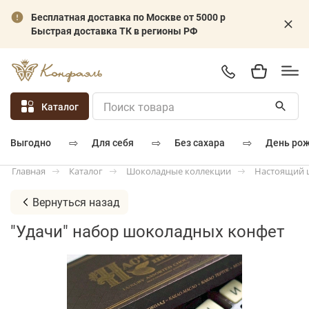
Бесплатная доставка по Москве от 5000 р
Быстрая доставка ТК в регионы РФ
Каталог
⇨
⇨
⇨
для себя
без сахара
день ро
выгодно
Каталог
Шоколадные коллекции
Настоящий 
Главная
Вернуться назад
"Удачи" набор шоколадных конфет