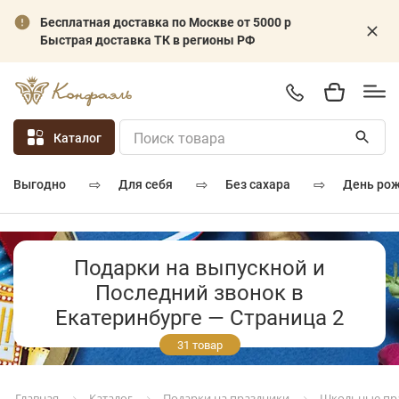
Бесплатная доставка по Москве от 5000 р
Быстрая доставка ТК в регионы РФ
Каталог
⇨
⇨
⇨
для себя
без сахара
день ро
выгодно
Подарки на выпускной и
Последний звонок в
Екатеринбурге — Страница 2
31 товар
Каталог
Подарки на праздники
Школьные пр
Главная