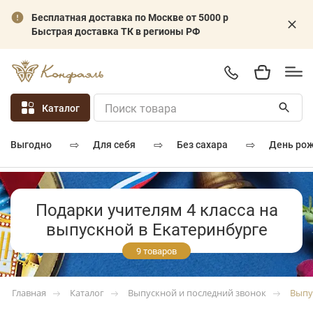
Бесплатная доставка по Москве от 5000 р
Быстрая доставка ТК в регионы РФ
Каталог
⇨
⇨
⇨
для себя
без сахара
день ро
выгодно
Подарки учителям 4 класса на
выпускной в Екатеринбурге
9 товаров
Каталог
Выпускной и последний звонок
Выпу
Главная