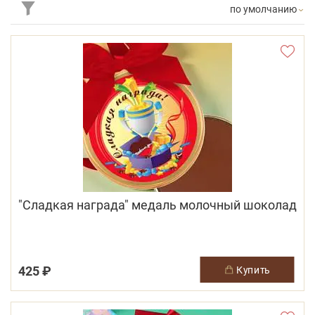
по умолчанию
"Сладкая награда" медаль молочный шоколад
425 ₽
купить