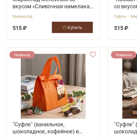
вкусом «Сливочная намелака»,
со вкусо
«Личи»
Мармелад
Суфле - Ма
515 ₽
515 ₽
купить
Новинка
Новинка
"Суфле" (ванильное,
"Суфле" 
шоколадное, кофейное) в
шоколад