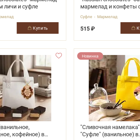
м личи и суфле
мармелад и конфеты 
рмелад
Суфле - Мармелад
515 ₽
купить
Новинка
(ванильное,
"Сливочная намелака"
ное, кофейное) в
"Суфле" (ванильное) в