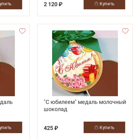
2 120 ₽
купить
купить
едаль
"С юбилеем" медаль молочный
шоколад
425 ₽
купить
купить