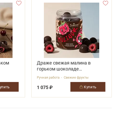
ьком
Драже свежая малина в
горьком шоколаде
(замороженная)
Ручная работа - Свежие фрукты
1 075 ₽
купить
купить