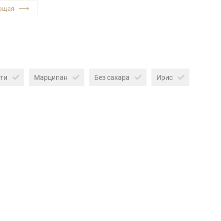
ти
Марципан
Без сахара
Ирис