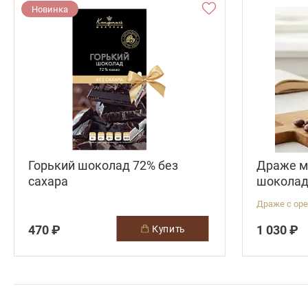
Новинка
Горький шоколад 72% без
Драже м
сахара
шокола
Драже с ор
470 ₽
1 030 ₽
купить