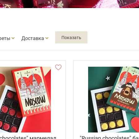
феты
Доставка
 chocolates" мармелад
"Russian chocolates" 