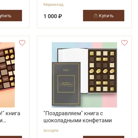
термопакете
Мармелад
1 000 ₽
купить
купить
!" книга
"Поздравляем" книга с
и
шоколадными конфетами
Ассорти