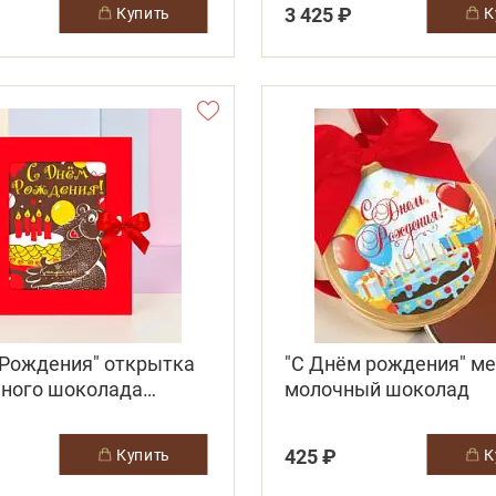
3 425 ₽
купить
 Рождения" открытка
"С Днём рождения" м
чного шоколада
молочный шоколад
 с тортом)
425 ₽
купить