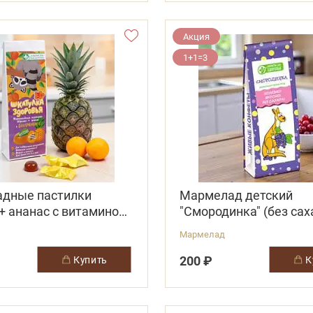
Акция
1+1=3
дные пастилки
Мармелад детский
+ ананас с витамином
"Смородинка" (без сах
Мармелад
200 ₽
купить