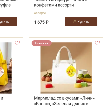
суфле
конфетами ассорти
Ассорти
1 675 ₽
купить
купить
Новинка
 и
Мармелад со вкусами «Личи»,
«Банан», «Зеленая дыня» в