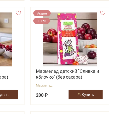
Акция
1+1=3
Мармелад детский "Сливка и
ара)
яблочко" (без сахара)
Мармелад
200 ₽
купить
купить