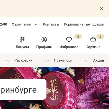
82-80
О компании
Контакты
Корпоративные подарки
0
0
Бонусы
Профиль
Избранное
Корзина
⇨
⇨
⇨
раскраски
1 сентября
акции
еринбурге