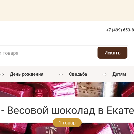
+7 (499) 653-
⇨
⇨
⇨
день рождения
свадьба
детям
- Весовой шоколад в Екат
1 товар