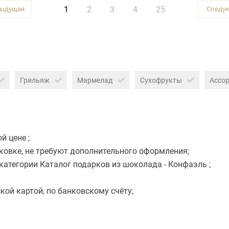
1
2
3
4
25
Грильяж
Мармелад
Сухофрукты
Ассор
й цене ;
ковке, не требуют дополнительного оформления;
атегории Каталог подарков из шоколада - Конфаэль ;
ой картой, по банковскому счёту;