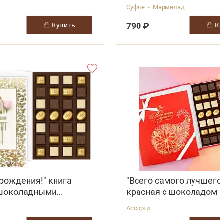
ермопакете
термопакете
Суфле - Мармелад
790 ₽
купить
рождения!" книга
"Всего самого лучшего
 шоколадными
красная с шоколадом 
и типа "Ассорти"
конфетами "Ассорти"
Ассорти