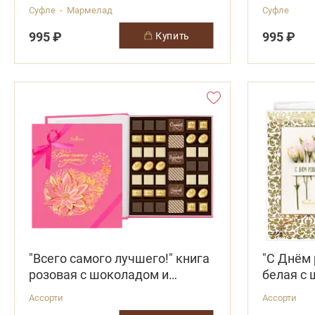
оранжевом термопакете
белом т
Суфле - Мармелад
Суфле
995 ₽
995 ₽
купить
"Всего самого лучшего!" книга
"С Днём 
розовая с шоколадом и
белая с
конфетами "Ассорти"
конфетам
Ассорти
Ассорти