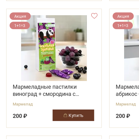
Акция
Акция
1+1=3
1+1=3
Мармеладные пастилки
Мармела
виноград + смородина с
абрикос 
витамином С
С
Мармелад
Мармелад
200 ₽
200 ₽
купить