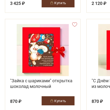
3 425 ₽
2 120 ₽
купить
"Зайка с шариками" открытка
"С Днём
шоколад молочный
из моло
(медведь
870 ₽
870 ₽
купить