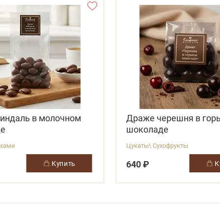
индаль в молочном
Драже черешня в гор
де
шоколаде
ехами
Цукаты\ Сухофрукты
640 ₽
купить