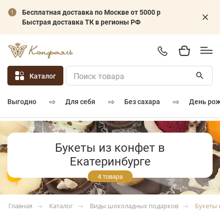
Бесплатная доставка по Москве от 5000 р
Быстрая доставка ТК в регионы РФ
Каталог
⇨
⇨
⇨
для себя
без сахара
день ро
выгодно
Букеты из конфет в
Екатеринбурге
4 товара
Каталог
Виды шоколадных подарков
Букеты 
Главная